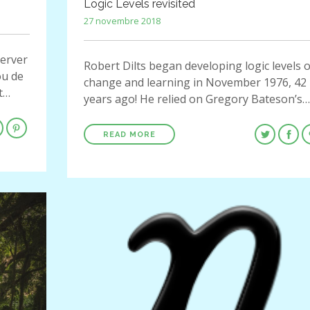
Logic Levels revisited
27 novembre 2018
erver
Robert Dilts began developing logic levels o
ou de
change and learning in November 1976, 42
t…
years ago! He relied on Gregory Bateson’s…
READ MORE