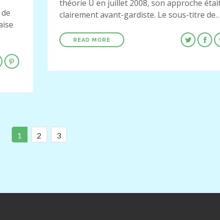
théorie U en juillet 2008, son approche étai
 de
clairement avant-gardiste. Le sous-titre de
aise
READ MORE
1
2
3