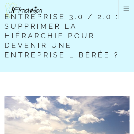
ENTREPRISE 3.0 / 2.0 :
SUPPRIMER LA
PRESTATIONS JFI
HIÉRARCHIE POUR
QUI SOMMES-NOUS ?
DEVENIR UNE
BLOG
ENTREPRISE LIBÉRÉE ?
CONTACT
SEARCH SITE