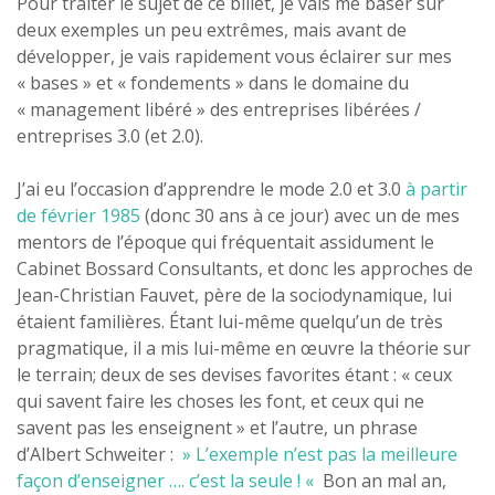
Pour traiter le sujet de ce billet, je vais me baser sur
deux exemples un peu extrêmes, mais avant de
développer, je vais rapidement vous éclairer sur mes
« bases » et « fondements » dans le domaine du
« management libéré » des entreprises libérées /
entreprises 3.0 (et 2.0).
J’ai eu l’occasion d’apprendre le mode 2.0 et 3.0
à partir
de février 1985
(donc 30 ans à ce jour) avec un de mes
mentors de l’époque qui fréquentait assidument le
Cabinet Bossard Consultants, et donc les approches de
Jean-Christian Fauvet, père de la sociodynamique, lui
étaient familières. Étant lui-même quelqu’un de très
pragmatique, il a mis lui-même en œuvre la théorie sur
le terrain; deux de ses devises favorites étant : « ceux
qui savent faire les choses les font, et ceux qui ne
savent pas les enseignent » et l’autre, un phrase
d’Albert Schweiter :
» L’exemple n’est pas la meilleure
façon d’enseigner …. c’est la seule ! «
Bon an mal an,