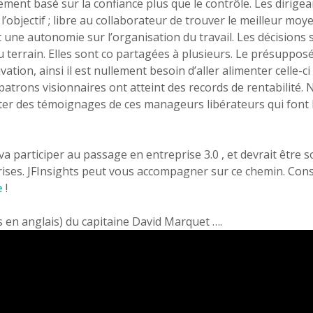
ment basé sur la confiance plus que le contrôle. Les dirigea
’objectif ; libre au collaborateur de trouver le meilleur moyen
 une autonomie sur l’organisation du travail. Les décisions 
du terrain. Elles sont co partagées à plusieurs. Le présuppo
ation, ainsi il est nullement besoin d’aller alimenter celle-ci 
patrons visionnaires ont atteint des records de rentabilité
ter des témoignages de ces manageurs libérateurs qui font 
participer au passage en entreprise 3.0 , et devrait être s
rises. JFInsights peut vous accompagner sur ce chemin. Co
e
!
s en anglais) du capitaine David Marquet ….