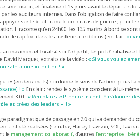
e ce sous marin, et finalement 15 jours avant le départ on lu
 par les auditeurs internes. Dans l’obligation de faire confia
appuyer sur le bouton nucléaire en cas de guerre ; pour le re
mation. Il raconte qu’en 24h00, les 135 marins à bord se sont 
ndre le cap fixé dans les meilleurs conditions (en clair :
deve
u maximum et focalisé sur l’objectif, l’esprit d’initiative et
e David Marquet, extraits de la vidéo :
« Si vous voulez amene
nnez leur une intention ! »
 quoi » (en deux mots) qui donne le sens de l’action qui est 
ssance) !
»
En clair : rendez le système conscient à lui-même
ement 3.0 !
« Remplacez « Prendre le contrôle/donner des
ôle et créez des leaders » ! »
ge paradigmatique de passage en 2.0 qui va demander du cou
 ont été réalisées (Goretex, Harley Davison, SOL, Favi en Fr
nt le
management collaboratif,
d’autres
l’entreprise libéré