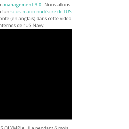
un
management 3.0
. Nous allons
 d’un
sous-marin nucléaire de l’US
nte (en anglais) dans cette vidéo
nternes de l’US Navy.
SS OLYMPIA, il a pendant 6 mois