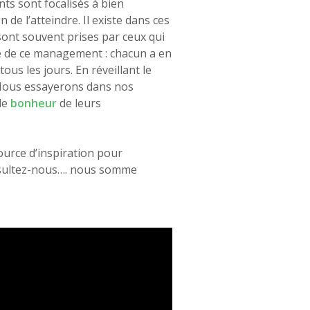
nts sont focalisés à bien
 de l’atteindre. Il existe dans ces
sont souvent prises par ceux qui
sé de ce management : chacun a en
tous les jours. En réveillant le
. Nous essayerons dans nos
le
bonheur
de leurs
ource d’inspiration pour
nsultez-nous…. nous somme