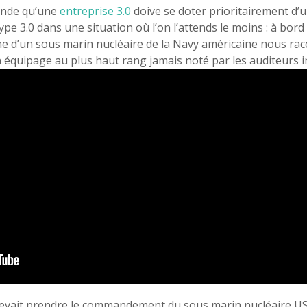
monde qu’une
entreprise 3.0
doive se doter prioritairement d’
e 3.0 dans une situation où l’on l’attends le moins : à bord
e d’un sous marin nucléaire de la Navy américaine nous raco
 équipage au plus haut rang jamais noté par les auditeurs i
l devait prendre le commandement du sous marin nucléaire U