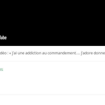
idéo : « j’ai une addiction au commandement….. j’adore donn
hs