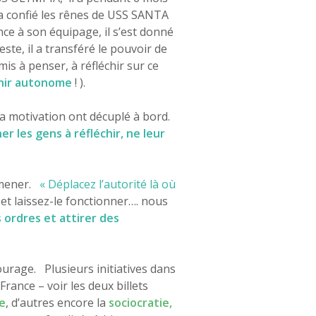
i a confié les rênes de USS SANTA
nce à son équipage, il s’est donné
ste, il a transféré le pouvoir de
mis à penser, à réfléchir sur ce
nir autonome
! ).
 la motivation ont décuplé à bord.
r les gens à réfléchir, ne leur
à mener.
« Déplacez l’autorité là où
 et laissez-le fonctionner…. nous
 ordres et attirer des
rage. Plusieurs initiatives dans
ance – voir les deux billets
e
, d’autres encore la
sociocratie,