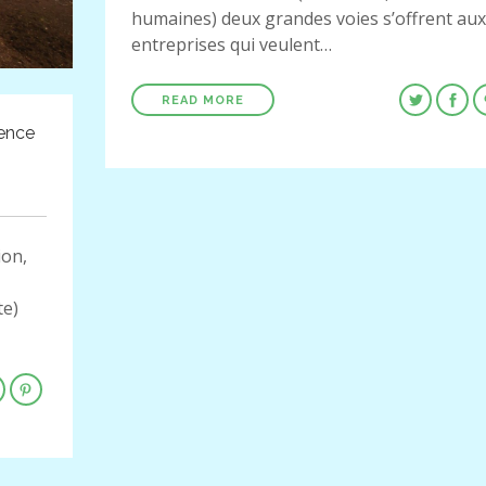
humaines) deux grandes voies s’offrent aux
entreprises qui veulent…
READ MORE
gence
ion,
te)