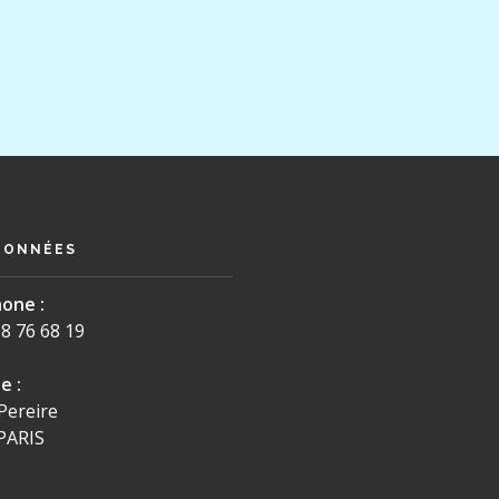
DONNÉES
one :
8 76 68 19
e :
Pereire
PARIS