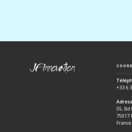
COOR
Téléph
+33 6 3
Adress
55, Bd 
75017 
France