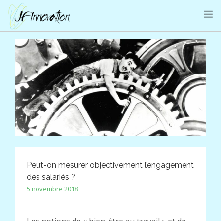
PRESTATIONS JFI
QUI SOMMES-NOUS ?
BLOG
CONTACT
SEARCH SITE
Peut-on mesurer objectivement l’engagement
des salariés ?
5 novembre 2018
Les notions de « bien-être au travail » et de